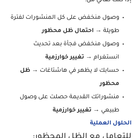
إذا كنت تعاني من:
وصول منخفض على كل المنشورات لفترة
طويلة →
احتمال ظل محظور
وصول منخفض فجأة بعد تحديث
انستغرام →
تغيير خوارزمية
حسابك لا يظهر في هاشتاغات →
ظل
محظور
منشوراتك القديمة حصلت على وصول
طبيعي →
تغيير خوارزمية
الحلول العملية
للتعامل مع الظل المحظور: